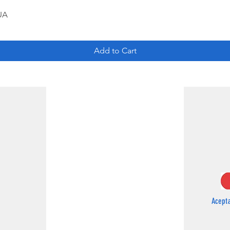
UA
Add to Cart
Acept