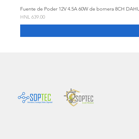
Fuente de Poder 12V 4.5A 60W de bornera 8CH DAH
Price
HNL 639.00