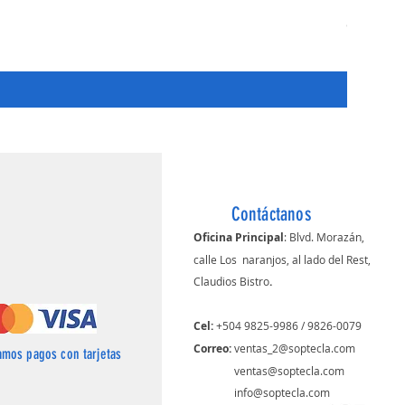
Camara B
Price
HNL 620.
Contáctanos
Oficina Principal
: Blvd. Morazán,
calle Los naranjos, al lado del Rest,
Claudios Bistro
.
Cel:
+504 9825-9986 / 9826-0079
Correo: ​
ventas_2@soptecla.com
amos pagos con tarjetas
​
ventas@soptecla.com
info@soptecla.com