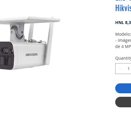
Hikvi
HNL 8,3
Modelo:
- Imáge
de 4 MP
- Autón
Quantit
incorpo
- Admit
vehículo
- Propo
través d
incorpo
- Resist
- Admit
FDD/TD