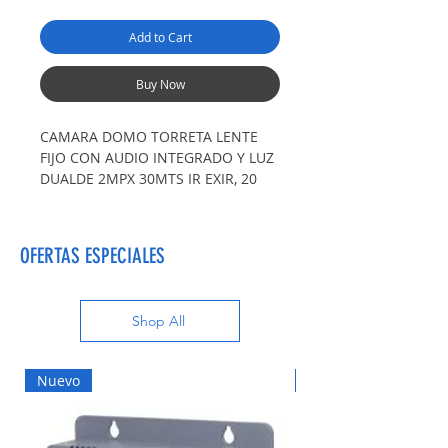
Add to Cart
Buy Now
CAMARA DOMO TORRETA LENTE
FIJO CON AUDIO INTEGRADO Y LUZ
DUALDE 2MPX 30MTS IR EXIR, 20
MTS LUZ BLANCA
DS-2CE76D0T-LPFS
OFERTAS ESPECIALES
Shop All
Nuevo
Nuevo