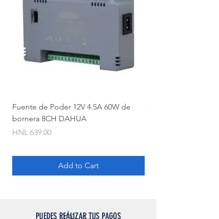
Fuente de Poder 12V 4.5A 60W de
Camara Bullet 2mpx 
bornera 8CH DAHUA
Price
HNL 620.00
Price
HNL 639.00
Add to Cart
PUEDES REALIZAR TUS PAGOS