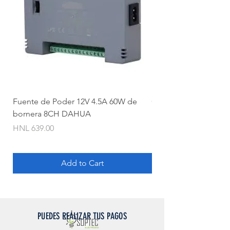
Fuente de Poder 12V 4.5A 60W de
Camara Bullet 2mpx 
bornera 8CH DAHUA
Price
HNL 620.00
Price
HNL 639.00
Add to Cart
PUEDES REALIZAR TUS PAGOS