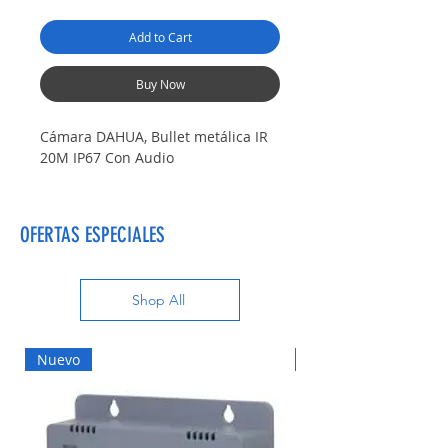
Add to Cart
Buy Now
Cámara DAHUA, Bullet metálica IR
20M IP67 Con Audio
OFERTAS ESPECIALES
Shop All
Nuevo
Nuevo