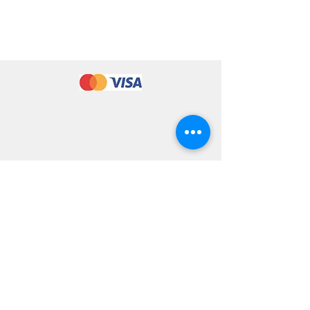
CONTÁCTANOS
Oficina Principal
: Blvd. Morazán, calle Los naranjos,
al lado del Rest, Claudios Bistro
.
Cel:
+504 9825-9986
/
9826-0079
Correo: ​
ventas_2@soptecla.com
​
ventas@soptecla.com