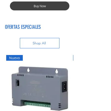
Buy Now
OFERTAS ESPECIALES
Shop All
Nuevo
Nuevo