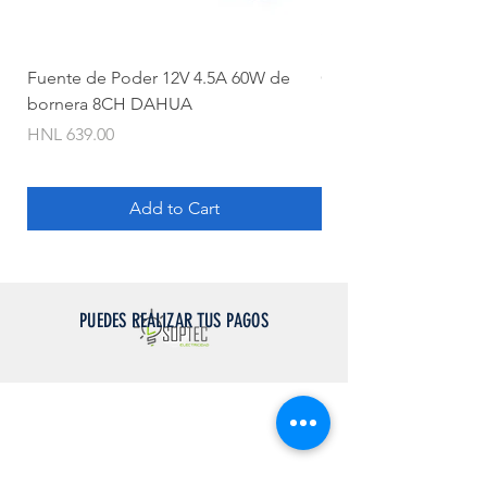
Fuente de Poder 12V 4.5A 60W de
Camara Bullet 2mpx 
bornera 8CH DAHUA
Price
HNL 620.00
Price
HNL 639.00
Add to Cart
PUEDES REALIZAR TUS PAGOS