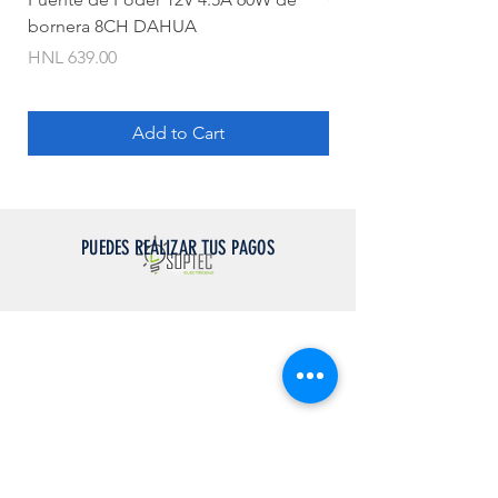
bornera 8CH DAHUA
Price
HNL 620.00
Price
HNL 639.00
Add to Cart
PUEDES REALIZAR TUS PAGOS