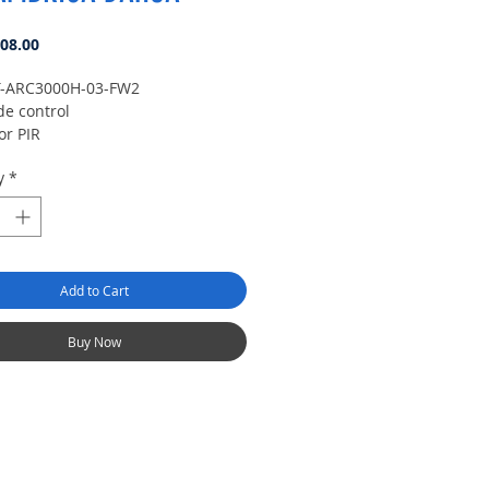
Price
08.00
T-ARC3000H-03-FW2
de control
or PIR
tor magnético
y
*
 a distancia de nuevo diseño
Add to Cart
Buy Now