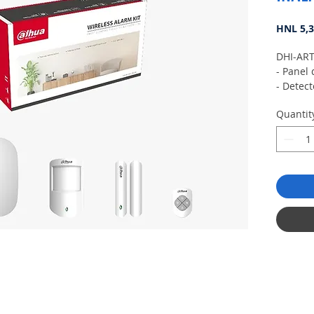
HNL 5,3
DHI-AR
- Panel 
- Detect
- Detec
Quantit
- Mando