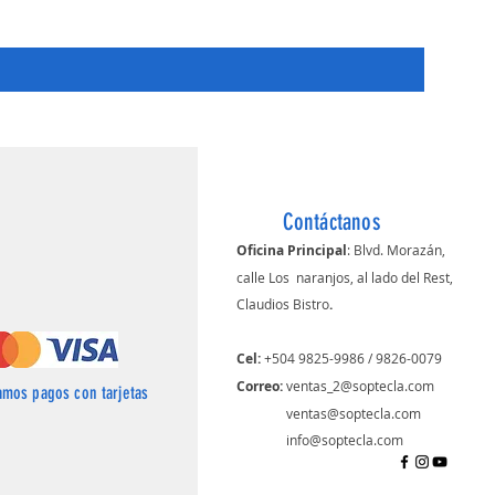
Price
HNL 620.
Contáctanos
Oficina Principal
: Blvd. Morazán,
calle Los naranjos, al lado del Rest,
Claudios Bistro
.
Cel:
+504 9825-9986 / 9826-0079
Correo: ​
ventas_2@soptecla.com
amos pagos con tarjetas
​
ventas@soptecla.com
info@soptecla.com