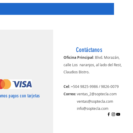
Contáctanos
Oficina Principal
: Blvd. Morazán,
calle Los naranjos, al lado del Rest,
Claudios Bistro
.
Cel:
+504 9825-9986 / 9826-0079
Correo: ​
ventas_2@soptecla.com
amos pagos con tarjetas
​
ventas@soptecla.com
info@soptecla.com