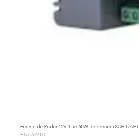
Fuente de Poder 12V 4.5A 60W de bornera 8CH DAH
Price
HNL 639.00