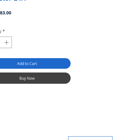
Price
83.00
y
*
Add to Cart
Buy Now