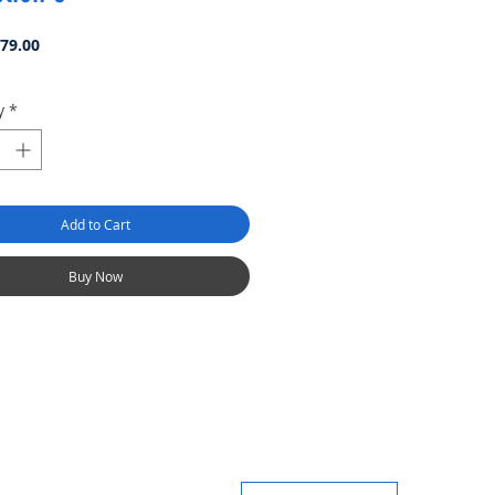
Price
79.00
y
*
Add to Cart
Buy Now