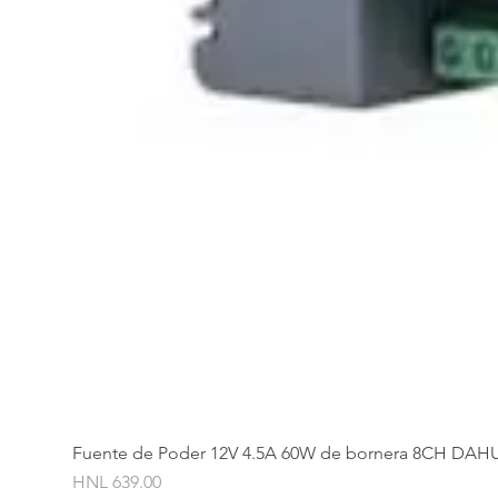
Fuente de Poder 12V 4.5A 60W de bornera 8CH DAH
Price
HNL 639.00