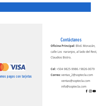
Contáctanos
Oficina Principal
: Blvd. Morazán,
calle Los naranjos, al lado del Rest,
Claudios Bistro
.
Cel:
+504 9825-9986 / 9826-0079
Correo: ​
ventas_2@soptecla.com
amos pagos con tarjetas
​
ventas@soptecla.com
info@soptecla.com