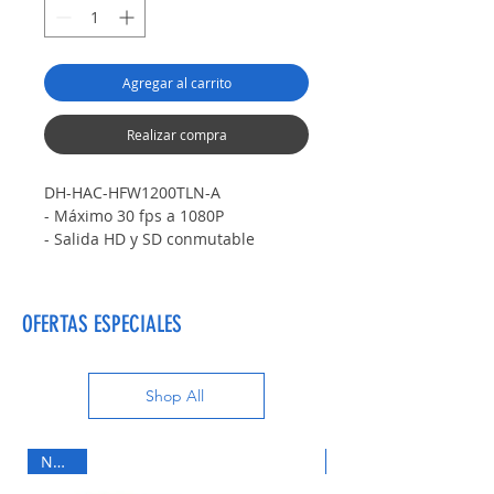
Agregar al carrito
Realizar compra
DH-HAC-HFW1200TLN-A
- Máximo 30 fps a 1080P
- Salida HD y SD conmutable
- Lente fija de 3,6 mm (2,8 mm, 6
mm opcional)
- Micrófono incorporado(-A)
OFERTAS ESPECIALES
- Máx. Longitud de infrarrojos 80 m,
IR inteligente
- IP67, 12 VCC
Shop All
Nuevo
Nuevo