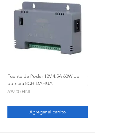
Fuente de Poder 12V 4.5A 60W de
Camara Bullet 2mpx 
bornera 8CH DAHUA
Precio
620,00 HNL
Precio
639,00 HNL
Agregar al carrito