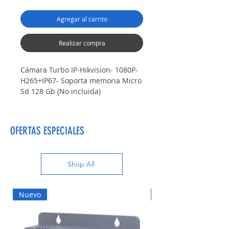
Agregar al carrito
Realizar compra
Cámara Turbo IP-Hikvision- 1080P-
H265+IP67- Soporta memoria Micro
Sd 128 Gb (No incluida)
Marca Hikvision
Cámara Turbo IP
Onvif
OFERTAS ESPECIALES
Resolución: 2 Megapíxeles
1080P
Lente: Exir 2.8 mm
Shop All
Angulo de Visión: 92°
Metálica
Leds: Smart IR- Pontentes Leds
Nuevo
Nuevo
inteligentes
Distancia de visualización en
completa oscuridad : 20 Mts