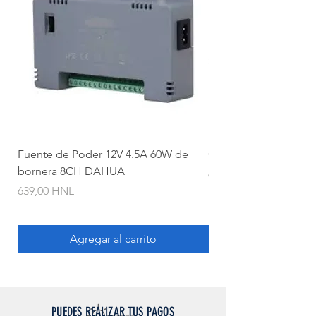
IP67- Resistente a agua, sol,
polvo y distintas condiciones
climatológicas
Puede utilizarse sola o con NVR
Puede conectarse a Hikconnect
Fuente de Poder 12V 4.5A 60W de
Camara Bullet 2mpx 
bornera 8CH DAHUA
Precio
620,00 HNL
Precio
639,00 HNL
Agregar al carrito
PUEDES REALIZAR TUS PAGOS