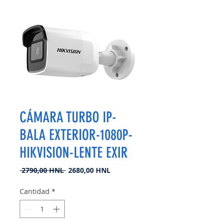
CÁMARA TURBO IP-
BALA EXTERIOR-1080P-
HIKVISION-LENTE EXIR
Precio
Precio
 2790,00 HNL 
2680,00 HNL
de
oferta
Cantidad
*